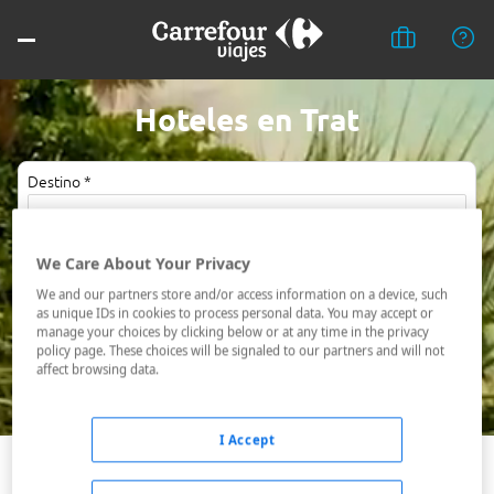
Hoteles en Trat
Destino *
Fechas *
We Care About Your Privacy
07/08/2026 - 08/08/2026
We and our partners store and/or access information on a device, such
as unique IDs in cookies to process personal data. You may accept or
Ocupación *
manage your choices by clicking below or at any time in the privacy
1 habitación, 2 adultos
policy page. These choices will be signaled to our partners and will not
affect browsing data.
Buscar
I Accept
Trat