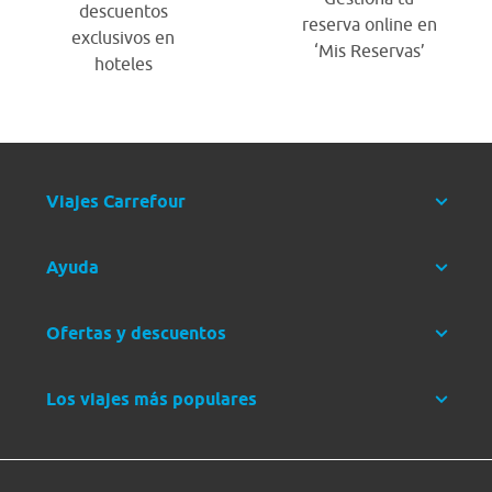
descuentos
reserva online en
exclusivos en
‘Mis Reservas’
hoteles
Viajes Carrefour
Ayuda
Ofertas y descuentos
Los viajes más populares