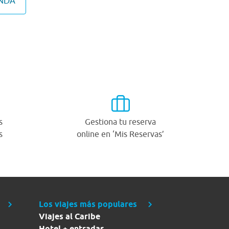
ANDA
s
Gestiona tu reserva
s
online en ‘Mis Reservas’
Los viajes más populares
Viajes al Caribe
Hotel + entradas