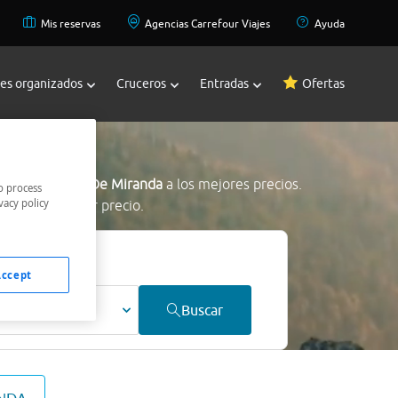
Mis reservas
Agencias Carrefour Viajes
Ayuda
jes organizados
Cruceros
Entradas
Ofertas
anda
os en Belmonte De Miranda
a los mejores precios.
o process
vacy policy
tramos al mejor precio.
Accept
ultos
Buscar