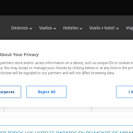
Destinos
Vuelos
Hoteles
Vuelo + hotel
Via
ervar Hoteles en Belmonte De Mir
About Your Privacy
scador de hoteles de Viajes Carrefour te ofrece
hoteles barat
artners store and/or access information on a device, such as unique IDs in cookies t
a. You may accept or manage your choices by clicking below or at any time in the pri
s mejor comunicados, el hotel que busques nosotros te lo encon
choices will be signaled to our partners and will not affect browsing data.
urposes
Reject All
I 
Fechas *
Ocupación *
08/08/2026 - 09/08/2026
1 habitación, 2 ad