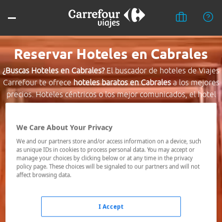
Reservar Hoteles en Cabrales
¿Buscas Hoteles en Cabrales?
El buscador de hoteles de Viajes
Carrefour te ofrece
hoteles baratos en Cabrales
a los mejores
precios. Hoteles céntricos o los mejor comunicados, el hotel
que busques nosotros te lo encontramos al mejor precio.
We Care About Your Privacy
Destino *
We and our partners store and/or access information on a device, such
as unique IDs in cookies to process personal data. You may accept or
manage your choices by clicking below or at any time in the privacy
Fechas *
policy page. These choices will be signaled to our partners and will not
07/08/2026 - 08/08/2026
affect browsing data.
Ocupación *
1 habitación, 2 adultos
I Accept