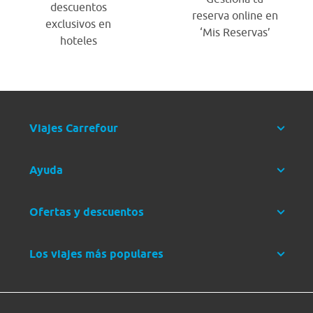
descuentos
reserva online en
exclusivos en
‘Mis Reservas’
hoteles
Viajes Carrefour
Ayuda
Ofertas y descuentos
Los viajes más populares