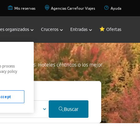
Mis reservas
Agencias Carrefour Viajes
Ayuda
jes organizados
Cruceros
Entradas
Ofertas
 mejores precios. Hoteles céntricos o los mejor
o process
vacy policy
 precio.
Accept
ultos
Buscar