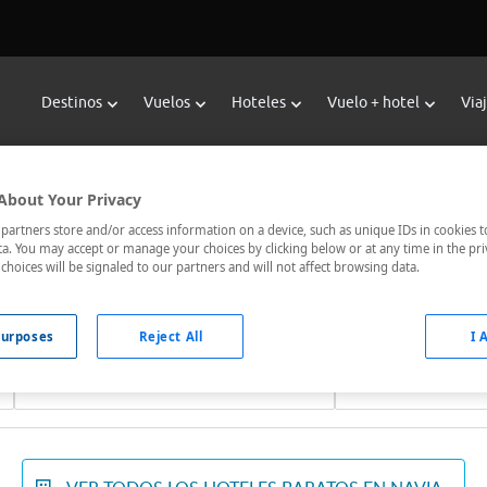
Destinos
Vuelos
Hoteles
Vuelo + hotel
Via
Reservar Hoteles en Navia
About Your Privacy
les de Viajes Carrefour te ofrece
hoteles baratos en Navia
a los
artners store and/or access information on a device, such as unique IDs in cookies t
a. You may accept or manage your choices by clicking below or at any time in the pri
ados, el hotel que busques nosotros te lo encontramos al mejor
choices will be signaled to our partners and will not affect browsing data.
urposes
Reject All
I 
Fechas *
Ocupación *
08/08/2026 - 09/08/2026
1 habitación, 2 ad