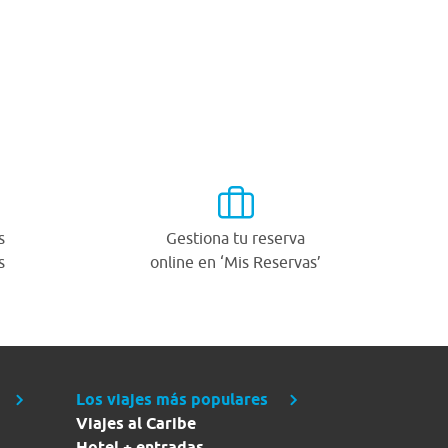
s
Gestiona tu reserva
s
online en ‘Mis Reservas’
Los viajes más populares
Viajes al Caribe
Hotel + entradas