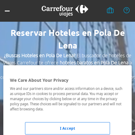
Reservar Hoteles en Pola De
Lena
¿Buscas Hoteles en Pola De Lena?
El buscador de hoteles de
Viajes Carrefour te ofrece
hoteles baratos en Pola De Lena
a
los mejores precios. Hoteles céntricos o los mejor
comunicados, el hotel que busques nosotros te lo encontramos
We Care About Your Privacy
al mejor precio.
We and our partners store and/or access information on a device, such
as unique IDs in cookies to process personal data. You may accept or
Destino *
manage your choices by clicking below or at any time in the privacy
policy page. These choices will be signaled to our partners and will not
affect browsing data.
Fechas *
06/08/2026 - 07/08/2026
I Accept