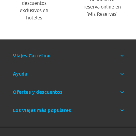
descuentos
reserva online en
exclusivos en
‘Mis Reservas’
hoteles
Viajes Carrefour
Ayuda
Ofertas y descuentos
Los viajes más populares