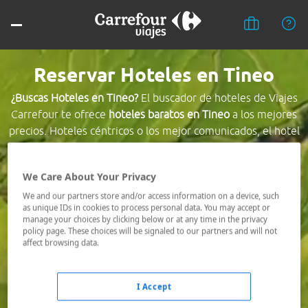
Reservar Hoteles en Tineo
¿Buscas Hoteles en Tineo?
El buscador de hoteles de Viajes
Carrefour te ofrece
hoteles baratos en Tineo
a los mejores
precios. Hoteles céntricos o los mejor comunicados, el hotel
que busques nosotros te lo encontramos al mejor precio.
We Care About Your Privacy
Destino *
We and our partners store and/or access information on a device, such
as unique IDs in cookies to process personal data. You may accept or
manage your choices by clicking below or at any time in the privacy
Fechas *
policy page. These choices will be signaled to our partners and will not
08/08/2026 - 09/08/2026
affect browsing data.
Ocupación *
1 habitación, 2 adultos
I Accept