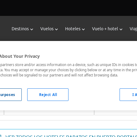
Destinos
Vuelos
Hoteles
Vuelo + hotel
Via
Reservar Hoteles en Puerto Portal
About Your Privacy
or de hoteles de Viajes Carrefour te ofrece
hoteles baratos en
artners store and/or access information on a device, such as unique IDs in cookies t
a. You may accept or manage your choices by clicking below or at any time in the pri
jor comunicados, el hotel que busques nosotros te lo encontram
choices will be signaled to our partners and will not affect browsing data.
urposes
Reject All
I 
Fechas *
Ocupación *
07/08/2026 - 08/08/2026
1 habitación, 2 ad