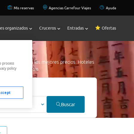
Mis reservas
Agencias Carrefour Viajes
Ayuda
jes organizados
Cruceros
Entradas
Ofertas
s
 Puerto Portals
a los mejores precios. Hoteles
o process
vacy policy
os al mejor precio.
Accept
ultos
Buscar