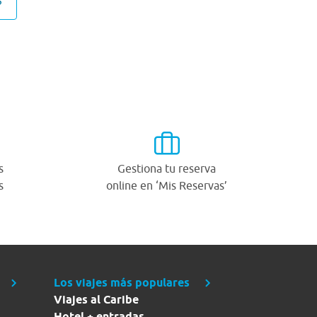
S
s
Gestiona tu reserva
s
online en ‘Mis Reservas’
Los viajes más populares
Viajes al Caribe
Hotel + entradas