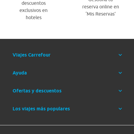
descuentos
reserva online en
exclusivos en
‘Mis Reservas’
hoteles
Viajes Carrefour
Ayuda
Ofertas y descuentos
Los viajes más populares