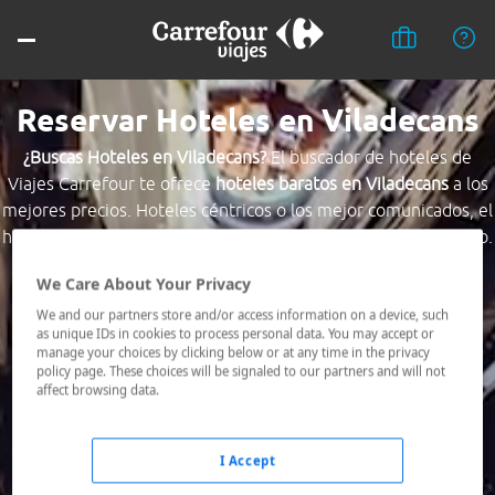
Reservar Hoteles en Viladecans
¿Buscas Hoteles en Viladecans?
El buscador de hoteles de
Viajes Carrefour te ofrece
hoteles baratos en Viladecans
a los
mejores precios. Hoteles céntricos o los mejor comunicados, el
hotel que busques nosotros te lo encontramos al mejor precio.
We Care About Your Privacy
Destino *
We and our partners store and/or access information on a device, such
as unique IDs in cookies to process personal data. You may accept or
manage your choices by clicking below or at any time in the privacy
Fechas *
policy page. These choices will be signaled to our partners and will not
07/08/2026 - 08/08/2026
affect browsing data.
Ocupación *
1 habitación, 2 adultos
I Accept