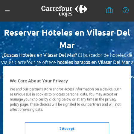
Reservar Hoteles en Vilasar Del
Mar
¿Buscas Hoteles en Vilasar Del Mar?
El buscador de hoteles de
Viajes Carrefour te ofrece
hoteles baratos en Vilasar Del Mar
a
los mejores precios. Hoteles céntricos o los mejor
comunicados, el hotel que busques nosotros te lo encontramos
We Care About Your Privacy
al mejor precio.
We and our partners store and/or access information on a device, such
as unique IDs in cookies to process personal data. You may accept or
Destino *
manage your choices by clicking below or at any time in the privacy
policy page. These choices will be signaled to our partners and will not
affect browsing data.
Fechas *
07/08/2026 - 08/08/2026
I Accept