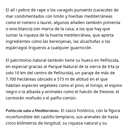
El all i pebre de rape o los caragols punxents (caracoles de
mar condimentados con limón y hierbas mediterráneas
como el romero o laurel, algunos añaden también pimienta
o vino blanco) son marca de la casa, a los que hay que
sumar la riqueza de la huerta mediterránea, que aporta
ingredientes como las berenjenas, las alcachofas o los
espárragos trigueros a cualquier guarnición.
El patrimonio natural también tiene su hueco en Peñíscola,
en especial gracias al Parque Natural de la sierra de Irta (a
solo 10 km del centro de Peñiscola), un paraje de más de
7.700 hectáreas ubicado a 573 m de altitud en el que
habitan especies vegetales como el pino, el hinojo, el espino
negro o la albaida y animales como el halcón de Eleonor, el
cormorán moñudo o el paíño común.
Peñíscola sabe a Mediterráneo
. El casco histórico, con la figura
inconfundible del castillo templario, sus arenales de hasta
cinco kilómetros de longitud, su riqueza natural y su