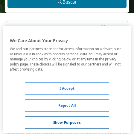
Buscar
VER TODOS LOS HOTELES BARATOS EN PEÑÍSCOLA
We Care About Your Privacy
Hoteles en Peñiscola
We and our partners store and/or access information on a device, such
as unique IDs in cookies to process personal data. You may accept or
Peñíscola tiene ese algo que es difícil de describir, que te
manage your choices by clicking below or at any time in the privacy
policy page. These choices will be signaled to our partners and will not
llega y que te toca el corazón. Existen pueblos y ciudades
affect browsing data.
con
sus zonas viejas, sus paseos marítimos y sus playas
, pero
Peñíscola, sin embargo, forma parte de ese grupo reducido
de lugares con encanto especial, con algo de magia entre
I Accept
sus calles.
Precisamente sus calles pueden suponer un punto de
Reject All
partida más que válido para sumergirse en sus secretos.
Caminar por las callejuelas del casco histórico supone
Show Purposes
aislarse de la modernidad y el agotamiento de los centros
turísticos característicos del Mediterráneo. El empedrado de