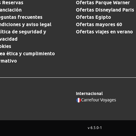
s Reservas
Ofertas Parque Warner
anciación
Ofertas Disneyland Paris
eguntas frecuentes
Ofertas Egipto
diciones y aviso legal
Ofertas mayores 60
ítica de seguridad y
Ofertas viajes en verano
ivacidad
okies
ea ética y cumplimiento
rmativo
Internacional
Carrefour Voyages
v 6.5.0-1