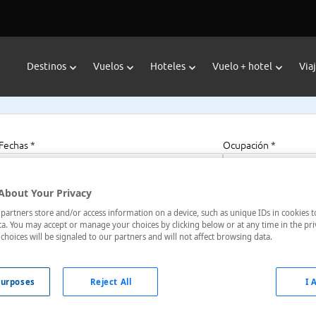
Destinos
Vuelos
Hoteles
Vuelo + hotel
Via
Fechas *
Ocupación *
06/08/2026 - 06/08/2027
1 habitación, 2 a
About Your Privacy
artners store and/or access information on a device, such as unique IDs in cookies t
a. You may accept or manage your choices by clicking below or at any time in the pri
choices will be signaled to our partners and will not affect browsing data.
spaña
urposes
Reject All
I 