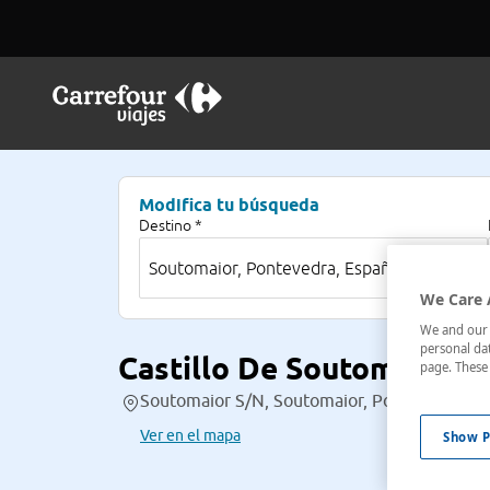
Modifica tu búsqueda
Destino *
We Care 
We and our p
personal dat
Castillo De Soutomaior
page. These 
Soutomaior S/N, Soutomaior, Pontevedra, E
Ver en el mapa
Show P