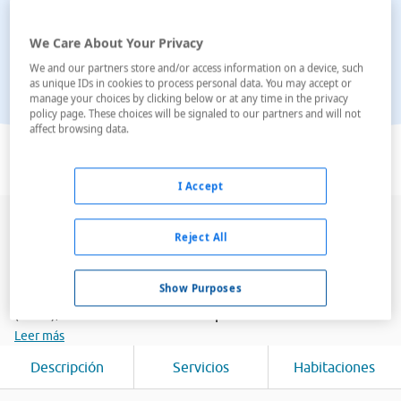
We Care About Your Privacy
We and our partners store and/or access information on a device, such
as unique IDs in cookies to process personal data. You may accept or
manage your choices by clicking below or at any time in the privacy
policy page. These choices will be signaled to our partners and will not
affect browsing data.
Ver en el mapa
I Accept
Los apartamentos Central Park, renovados en el año
Reject All
2001, son un complejo de seis plantas que dispone de
un total de
109 apartamentos
. El alojamiento se
Show Purposes
encuentra en la entrada de la localidad de San Antonio
(Ibiza), a solo 50 metros de la pla...
Leer más
Descripción
Servicios
Habitaciones