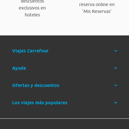
descuentos
reserva online en
exclusivos en
‘Mis Reservas’
hoteles
Viajes Carrefour
Ayuda
Ofertas y descuentos
Los viajes más populares