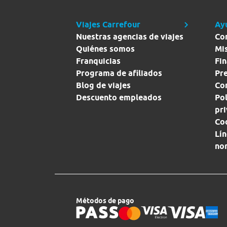
Viajes Carrefour
Ay
Nuestras agencias de viajes
Co
Quiénes somos
Mi
Franquicias
Fin
Programa de afiliados
Pr
Blog de viajes
Con
Descuento empleados
Pol
pr
Co
Lín
no
Métodos de pago