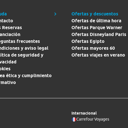
uda
Ofertas y descuentos
ntacto
Ofertas de última hora
s Reservas
Ofertas Parque Warner
anciación
Ofertas Disneyland Paris
eguntas frecuentes
Ofertas Egipto
diciones y aviso legal
Ofertas mayores 60
ítica de seguridad y
Ofertas viajes en verano
ivacidad
okies
ea ética y cumplimiento
rmativo
Internacional
Carrefour Voyages