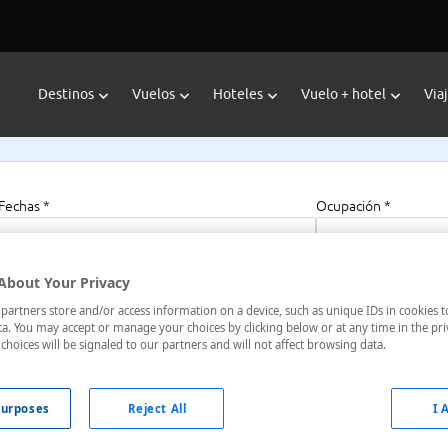
Destinos
Vuelos
Hoteles
Vuelo + hotel
Via
Fechas *
Ocupación *
06/08/2026 - 06/08/2027
1 habitación, 2 a
About Your Privacy
artners store and/or access information on a device, such as unique IDs in cookies t
a. You may accept or manage your choices by clicking below or at any time in the pri
choices will be signaled to our partners and will not affect browsing data.
 , Dürres, Durres, Albania
urposes
Reject All
I 