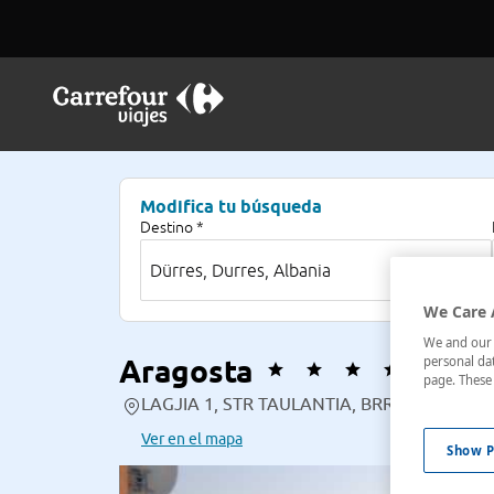
Modifica tu búsqueda
Destino *
We Care 
We and our p
Aragosta
personal dat
page. These 
LAGJIA 1, STR TAULANTIA, BRRYLI CURRILA,71
Ver en el mapa
Show P