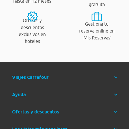
hasta en 12 meses
gratuita
Ofertas y
Gestiona tu
descuentos
reserva online en
exclusivos en
‘Mis Reservas’
hoteles
Viajes Carrefour
Ayuda
Ofertas y descuentos