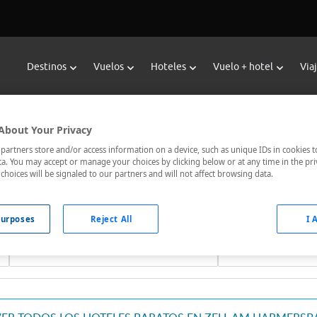
Destinos
Vuelos
Hoteles
Vuelo + hotel
Via
ervar Hoteles en Zell Am Harmers
About Your Privacy
scador de hoteles de Viajes Carrefour te ofrece
hoteles barato
artners store and/or access information on a device, such as unique IDs in cookies t
a. You may accept or manage your choices by clicking below or at any time in the pri
s mejor comunicados, el hotel que busques nosotros te lo encon
choices will be signaled to our partners and will not affect browsing data.
urposes
Reject All
I 
Fechas *
Ocupación *
08/08/2026 - 09/08/2026
1 habitación, 2 ad