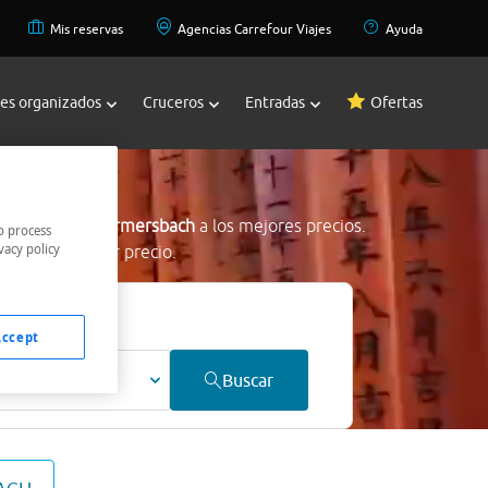
Mis reservas
Agencias Carrefour Viajes
Ayuda
jes organizados
Cruceros
Entradas
Ofertas
bach
s en Zell Am Harmersbach
a los mejores precios.
o process
vacy policy
tramos al mejor precio.
Accept
ultos
Buscar