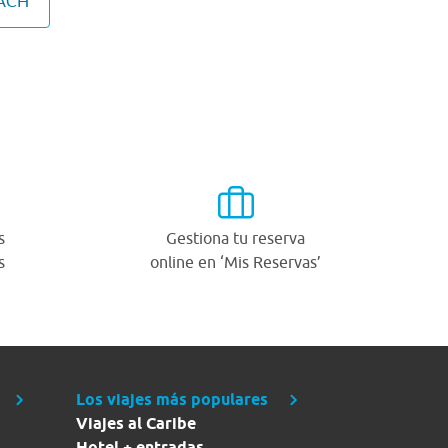
BACH
s
Gestiona tu reserva
s
online en ‘Mis Reservas’
Los viajes más populares
Viajes al Caribe
Hotel + entradas