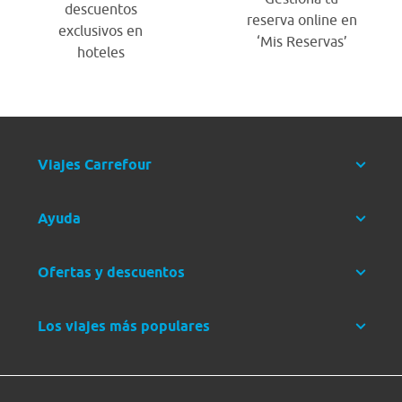
descuentos
reserva online en
exclusivos en
‘Mis Reservas’
hoteles
Viajes Carrefour
Ayuda
Ofertas y descuentos
Los viajes más populares