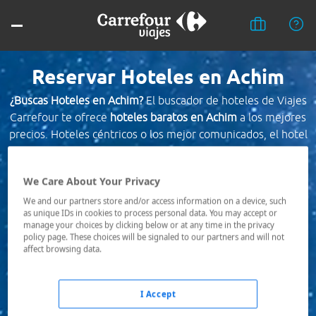
Reservar Hoteles en Achim
¿Buscas Hoteles en Achim?
El buscador de hoteles de Viajes
Carrefour te ofrece
hoteles baratos en Achim
a los mejores
precios. Hoteles céntricos o los mejor comunicados, el hotel
que busques nosotros te lo encontramos al mejor precio.
We Care About Your Privacy
Destino *
We and our partners store and/or access information on a device, such
as unique IDs in cookies to process personal data. You may accept or
manage your choices by clicking below or at any time in the privacy
Fechas *
policy page. These choices will be signaled to our partners and will not
08/08/2026 - 09/08/2026
affect browsing data.
Ocupación *
1 habitación, 2 adultos
I Accept