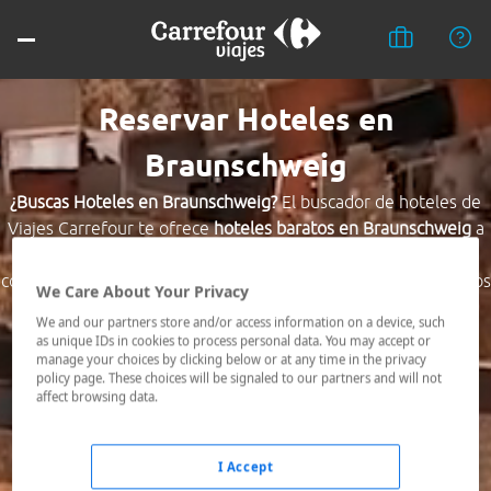
Reservar Hoteles en
Braunschweig
¿Buscas Hoteles en Braunschweig?
El buscador de hoteles de
Viajes Carrefour te ofrece
hoteles baratos en Braunschweig
a
los mejores precios. Hoteles céntricos o los mejor
comunicados, el hotel que busques nosotros te lo encontramos
We Care About Your Privacy
al mejor precio.
We and our partners store and/or access information on a device, such
as unique IDs in cookies to process personal data. You may accept or
Destino *
manage your choices by clicking below or at any time in the privacy
policy page. These choices will be signaled to our partners and will not
affect browsing data.
Fechas *
08/08/2026 - 09/08/2026
I Accept