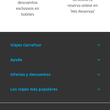
descuentos
reserva online en
exclusivos en
‘Mis Reservas’
hoteles
Viajes Carrefour
Ayuda
Ofertas y descuentos
Los viajes más populares