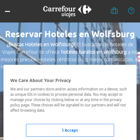
Reservar Hoteles en Wolfsburg
¿Buscas Hoteles en Wolfsburg?
El buscador de hoteles de
Viajes Carrefour te ofrece
hoteles baratos en Wolfsburg
a los
mejores precios. Hoteles céntricos o los mejor comunicados, el
hotel que busques nosotros te lo encontramos al mejor precio.
We Care About Your Privacy
Destino *
We and our partners store and/or access information on a device, such
as unique IDs in cookies to process personal data. You may accept or
manage your choices by clicking below or at any time in the privacy
Fechas *
policy page. These choices will be signaled to our partners and will not
08/08/2026 - 09/08/2026
affect browsing data.
Ocupación *
1 habitación, 2 adultos
I Accept