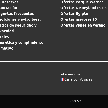
s Reservas
Ofertas Parque Warner
anciación
Ofertas Disneyland Paris
eguntas frecuentes
Ofertas Egipto
diciones y aviso legal
Ofertas mayores 60
ítica de seguridad y
Ofertas viajes en verano
ivacidad
okies
ea ética y cumplimiento
rmativo
Internacional
Carrefour Voyages
v 6.5.0-2