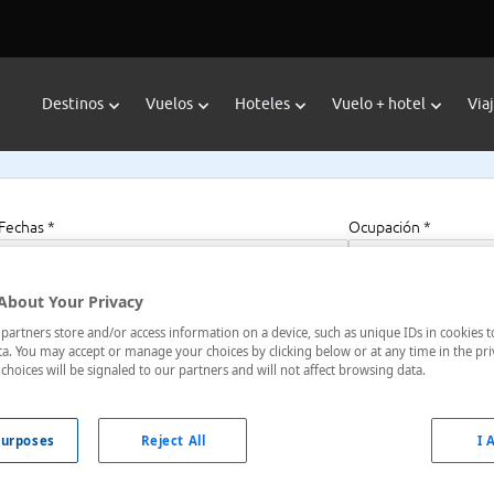
Destinos
Vuelos
Hoteles
Vuelo + hotel
Via
Fechas *
Ocupación *
07/08/2026 - 07/08/2027
1 habitación, 2 a
About Your Privacy
artners store and/or access information on a device, such as unique IDs in cookies t
a. You may accept or manage your choices by clicking below or at any time in the pri
choices will be signaled to our partners and will not affect browsing data.
emania
urposes
Reject All
I 