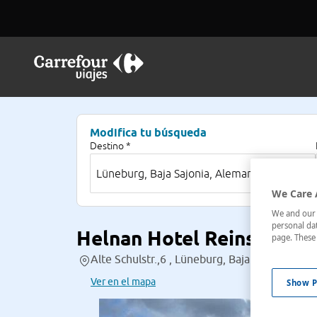
Modifica tu búsqueda
Destino *
We Care 
We and our p
personal dat
Helnan Hotel Reinstorf
page. These 
Alte Schulstr.,6 , Lüneburg, Baja Sajonia, Al
Ver en el mapa
Show P