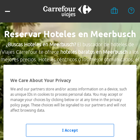
Reservar Hoteles en Meerbusch
¿Buscas Hoteles en Meerbusch?
El buscador de hoteles de
Viajes Carrefour te ofrece
hoteles baratos en Meerbusch
a los
mejores precios. Hoteles céntricos o los mejor comunicados, el
hotel que busques nosotros te lo encontramos al mejor precio.
We Care About Your Privacy
Destino *
We and our partners store and/or access information on a device, such
as unique IDs in cookies to process personal data. You may accept or
manage your choices by clicking below or at any time in the privacy
Fechas *
policy page. These choices will be signaled to our partners and will not
08/08/2026 - 09/08/2026
affect browsing data.
Ocupación *
1 habitación, 2 adultos
I Accept