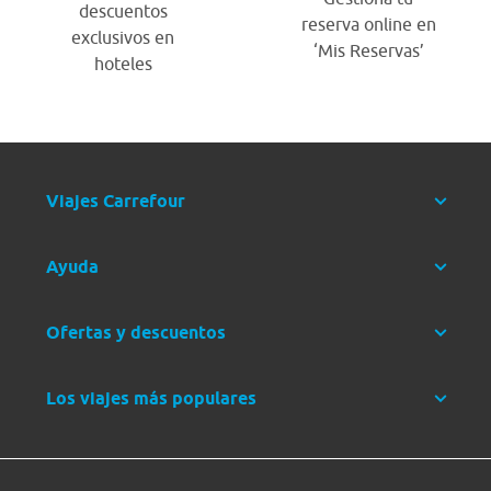
descuentos
reserva online en
exclusivos en
‘Mis Reservas’
hoteles
Viajes Carrefour
Ayuda
Ofertas y descuentos
Los viajes más populares