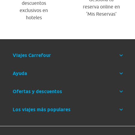
descuentos
reserva online en
exclusivos en
‘Mis Reservas’
hoteles
Viajes Carrefour
Ayuda
Ofertas y descuentos
Los viajes más populares