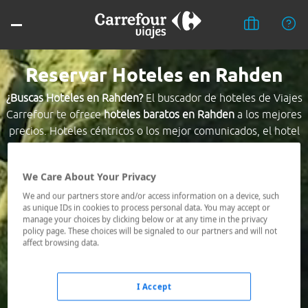
Reservar Hoteles en Rahden
¿Buscas Hoteles en Rahden?
El buscador de hoteles de Viajes
Carrefour te ofrece
hoteles baratos en Rahden
a los mejores
precios. Hoteles céntricos o los mejor comunicados, el hotel
que busques nosotros te lo encontramos al mejor precio.
We Care About Your Privacy
Destino *
We and our partners store and/or access information on a device, such
as unique IDs in cookies to process personal data. You may accept or
manage your choices by clicking below or at any time in the privacy
Fechas *
policy page. These choices will be signaled to our partners and will not
09/08/2026 - 10/08/2026
affect browsing data.
Ocupación *
1 habitación, 2 adultos
I Accept