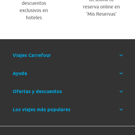
descuentos
reserva online en
exclusivos en
‘Mis Reservas’
hoteles
Viajes Carrefour
Ayuda
Ofertas y descuentos
Los viajes más populares