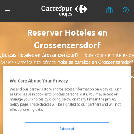
Reservar Hoteles en
Grossenzersdorf
¿Buscas Hoteles en Grossenzersdorf?
El buscador de hoteles de
Viajes Carrefour te ofrece
hoteles baratos en Grossenzersdorf
a los mejores precios. Hoteles céntricos o los mejor
comunicados, el hotel que busques nosotros te lo encontramos
We Care About Your Privacy
al mejor precio.
We and our partners store and/or access information on a device, such
as unique IDs in cookies to process personal data. You may accept or
Destino *
manage your choices by clicking below or at any time in the privacy
policy page. These choices will be signaled to our partners and will not
affect browsing data.
Fechas *
06/08/2026 - 07/08/2026
I Accept