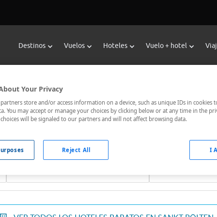
Destinos
Vuelos
Hoteles
Vuelo + hotel
Via
Reservar Hoteles en Sankt Pölten
About Your Privacy
 hoteles de Viajes Carrefour te ofrece
hoteles baratos en Sank
artners store and/or access information on a device, such as unique IDs in cookies t
a. You may accept or manage your choices by clicking below or at any time in the pri
omunicados, el hotel que busques nosotros te lo encontramos al
choices will be signaled to our partners and will not affect browsing data.
urposes
Reject All
I 
Fechas *
Ocupación *
06/08/2026 - 07/08/2026
1 habitación, 2 ad