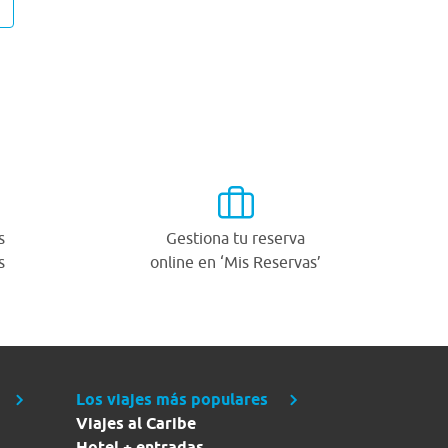
s
Gestiona tu reserva
s
online en ‘Mis Reservas’
Los viajes más populares
Viajes al Caribe
Hotel + entradas