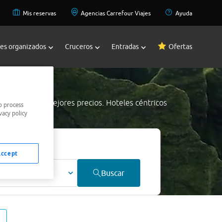
Mis reservas
Agencias Carrefour Viajes
Ayuda
jes organizados
Cruceros
Entradas
Ofertas
t Pölten
a los mejores precios. Hoteles céntricos
o process
vacy policy
 mejor precio.
Accept
ultos
Buscar