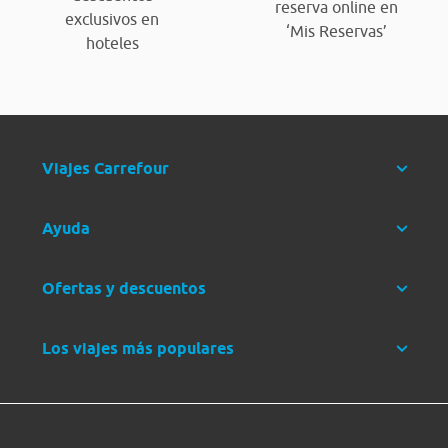
reserva online en
exclusivos en
‘Mis Reservas’
hoteles
Viajes Carrefour
Ayuda
Ofertas y descuentos
Los viajes más populares