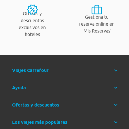
Ofertas y
Gestiona tu
descuentos
reserva online en
exclusivos en
‘Mis Reservas’
hoteles
Viajes Carrefour
Ayuda
Ofertas y descuentos
Los viajes más populares