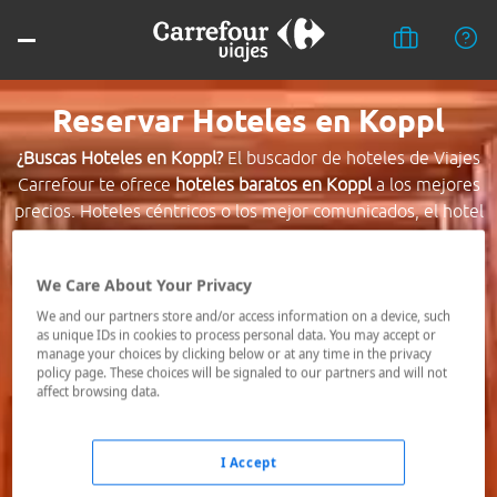
Reservar Hoteles en Koppl
¿Buscas Hoteles en Koppl?
El buscador de hoteles de Viajes
Carrefour te ofrece
hoteles baratos en Koppl
a los mejores
precios. Hoteles céntricos o los mejor comunicados, el hotel
que busques nosotros te lo encontramos al mejor precio.
We Care About Your Privacy
Destino *
We and our partners store and/or access information on a device, such
as unique IDs in cookies to process personal data. You may accept or
manage your choices by clicking below or at any time in the privacy
Fechas *
policy page. These choices will be signaled to our partners and will not
07/08/2026 - 08/08/2026
affect browsing data.
Ocupación *
1 habitación, 2 adultos
I Accept