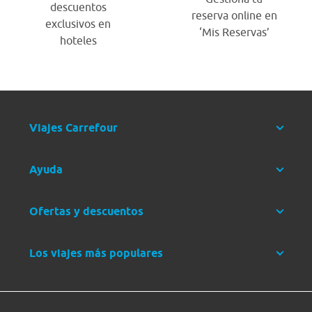
descuentos
reserva online en
exclusivos en
‘Mis Reservas’
hoteles
Viajes Carrefour
Ayuda
Ofertas y descuentos
Los viajes más populares