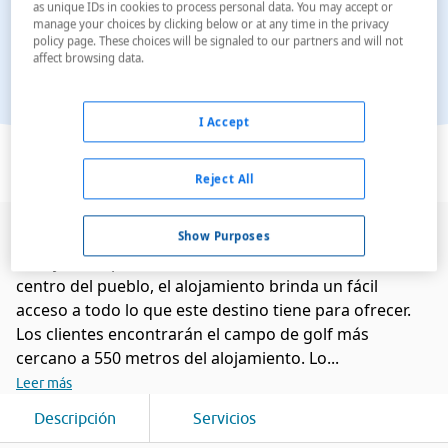
as unique IDs in cookies to process personal data. You may accept or
manage your choices by clicking below or at any time in the privacy
policy page. These choices will be signaled to our partners and will not
affect browsing data.
I Accept
Ver en el mapa
Reject All
Ubicado en Seefeld, este encantador hotel es
Show Purposes
inmejorable para familias. Ubicado a 400 metros del
centro del pueblo, el alojamiento brinda un fácil
acceso a todo lo que este destino tiene para ofrecer.
Los clientes encontrarán el campo de golf más
cercano a 550 metros del alojamiento. Lo...
Leer más
Descripción
Servicios