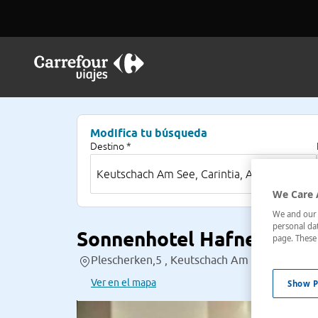
Modifica tu búsqueda
Destino *
We Care 
We and our p
personal dat
Sonnenhotel Hafnersee
page. These 
Plescherken,5 , Keutschach Am See, Carintia,
Ver en el mapa
Show P