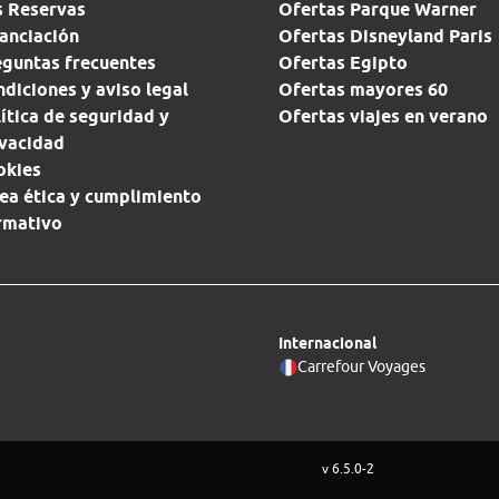
s Reservas
Ofertas Parque Warner
anciación
Ofertas Disneyland Paris
eguntas frecuentes
Ofertas Egipto
diciones y aviso legal
Ofertas mayores 60
ítica de seguridad y
Ofertas viajes en verano
ivacidad
okies
ea ética y cumplimiento
rmativo
Internacional
Carrefour Voyages
v 6.5.0-2