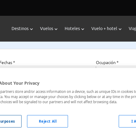
Destinos
Vuelos
Hoteles
Vuelo + hotel
Via
Fechas *
Ocupación *
07/08/2026 - 07/08/2027
1 habitación, 2 a
About Your Privacy
artners store and/or access information on a device, such as unique IDs in cookies t
a. You may accept or manage your choices by clicking below or at any time in the pri
choices will be signaled to our partners and will not affect browsing data.
 Austria
urposes
Reject All
I 