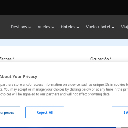
Destinos
Vuelos
Hoteles
Vuelo + hotel
Via
Fechas *
Ocupación *
07/08/2026 - 07/08/2027
1 habitación, 2 a
About Your Privacy
artners store and/or access information on a device, such as unique IDs in cookies t
a. You may accept or manage your choices by clicking below or at any time in the pri
choices will be signaled to our partners and will not affect browsing data.
urposes
Reject All
I 