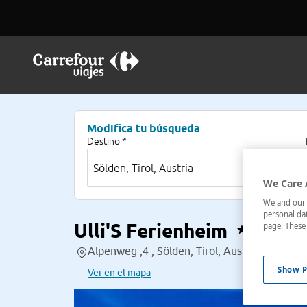
Modifica tu búsqueda
Destino *
We Care 
We and our p
personal dat
Ulli'S Ferienheim
page. These 
Alpenweg ,4 , Sölden, Tirol, Austria
Show P
Ver en el mapa