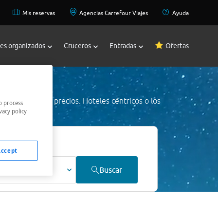
Mis reservas
Agencias Carrefour Viajes
Ayuda
jes organizados
Cruceros
Entradas
Ofertas
ch
a los mejores precios. Hoteles céntricos o los
o process
vacy policy
jor precio.
Accept
ultos
Buscar