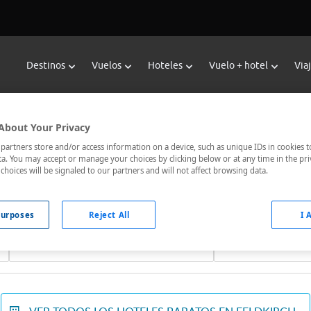
Destinos
Vuelos
Hoteles
Vuelo + hotel
Via
Reservar Hoteles en Feldkirch
About Your Privacy
oteles de Viajes Carrefour te ofrece
hoteles baratos en Feldkir
artners store and/or access information on a device, such as unique IDs in cookies t
a. You may accept or manage your choices by clicking below or at any time in the pri
nicados, el hotel que busques nosotros te lo encontramos al me
choices will be signaled to our partners and will not affect browsing data.
urposes
Reject All
I 
Fechas *
Ocupación *
07/08/2026 - 08/08/2026
1 habitación, 2 ad