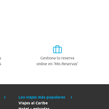
s
Gestiona tu reserva
s
online en ‘Mis Reservas’
Los viajes más populares
Viajes al Caribe
Hotel + entradas