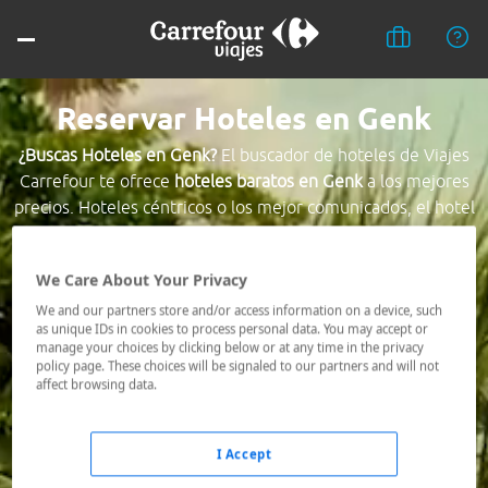
Reservar Hoteles en Genk
¿Buscas Hoteles en Genk?
El buscador de hoteles de Viajes
Carrefour te ofrece
hoteles baratos en Genk
a los mejores
precios. Hoteles céntricos o los mejor comunicados, el hotel
que busques nosotros te lo encontramos al mejor precio.
We Care About Your Privacy
Destino *
We and our partners store and/or access information on a device, such
as unique IDs in cookies to process personal data. You may accept or
manage your choices by clicking below or at any time in the privacy
Fechas *
policy page. These choices will be signaled to our partners and will not
06/08/2026 - 07/08/2026
affect browsing data.
Ocupación *
1 habitación, 2 adultos
I Accept