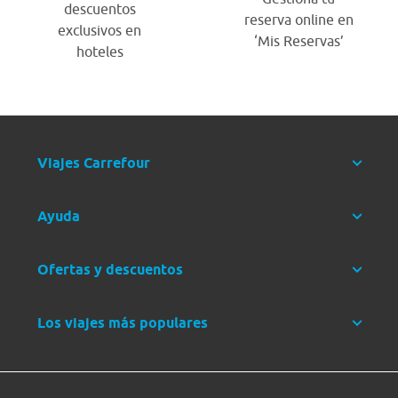
descuentos
reserva online en
exclusivos en
‘Mis Reservas’
hoteles
Viajes Carrefour
Ayuda
Ofertas y descuentos
Los viajes más populares