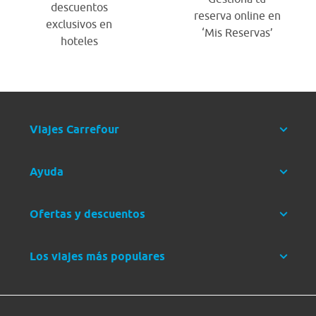
descuentos
reserva online en
exclusivos en
‘Mis Reservas’
hoteles
Viajes Carrefour
Ayuda
Ofertas y descuentos
Los viajes más populares