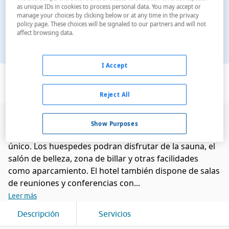
as unique IDs in cookies to process personal data. You may accept or
manage your choices by clicking below or at any time in the privacy
policy page. These choices will be signaled to our partners and will not
affect browsing data.
I Accept
Ver en el mapa
Reject All
El Park Hotel Zamkovy ofrece 42 habitaciones
Show Purposes
confortables estilosamente decoradas y un servicio
único. Los huespedes podran disfrutar de la sauna, el
salón de belleza, zona de billar y otras facilidades
como aparcamiento. El hotel también dispone de salas
de reuniones y conferencias con...
Leer más
Descripción
Servicios