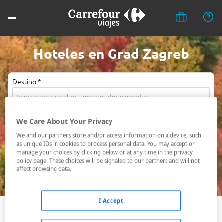
Hoteles en Grad Zagreb
Destino *
Fechas *
We Care About Your Privacy
10/08/2026 - 11/08/2026
We and our partners store and/or access information on a device, such
Ocupación *
as unique IDs in cookies to process personal data. You may accept or
manage your choices by clicking below or at any time in the privacy
1 habitación, 2 adultos
policy page. These choices will be signaled to our partners and will not
affect browsing data.
Buscar
I Accept
Marija Bistrica