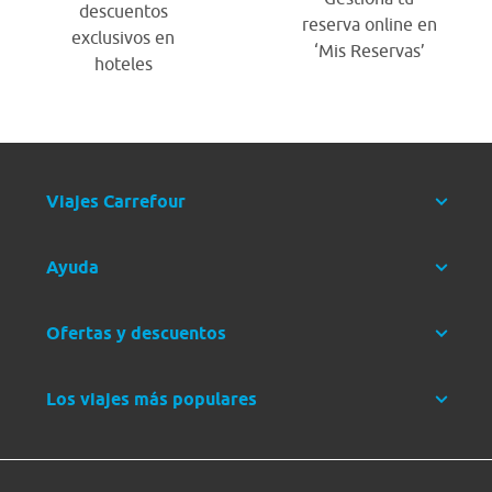
descuentos
reserva online en
exclusivos en
‘Mis Reservas’
hoteles
Viajes Carrefour
Ayuda
Ofertas y descuentos
Los viajes más populares