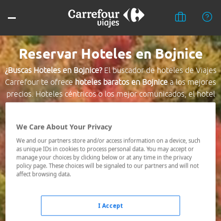
Reservar Hoteles en Bojnice
¿Buscas Hoteles en Bojnice?
El buscador de hoteles de Viajes
Carrefour te ofrece
hoteles baratos en Bojnice
a los mejores
precios. Hoteles céntricos o los mejor comunicados, el hotel
que busques nosotros te lo encontramos al mejor precio.
We Care About Your Privacy
Destino *
We and our partners store and/or access information on a device, such
as unique IDs in cookies to process personal data. You may accept or
manage your choices by clicking below or at any time in the privacy
Fechas *
policy page. These choices will be signaled to our partners and will not
10/08/2026 - 11/08/2026
affect browsing data.
Ocupación *
1 habitación, 2 adultos
I Accept