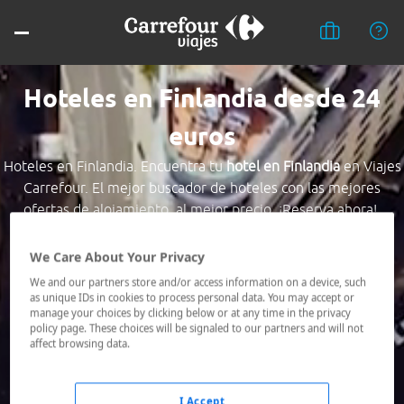
Hoteles en Finlandia desde 24
euros
Hoteles en Finlandia. Encuentra tu
hotel en Finlandia
en Viajes
Carrefour. El mejor buscador de hoteles con las mejores
ofertas de alojamiento, al mejor precio. ¡Reserva ahora!.
Destino *
We Care About Your Privacy
We and our partners store and/or access information on a device, such
as unique IDs in cookies to process personal data. You may accept or
Fechas *
manage your choices by clicking below or at any time in the privacy
policy page. These choices will be signaled to our partners and will not
06/08/2026 - 07/08/2026
affect browsing data.
Ocupación *
1 habitación, 2 adultos
I Accept