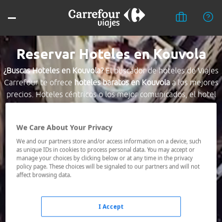
Reservar Hoteles en Kouvola
¿Buscas Hoteles en Kouvola?
El buscador de hoteles de Viajes
Carrefour te ofrece
hoteles baratos en Kouvola
a los mejores
precios. Hoteles céntricos o los mejor comunicados, el hotel
que busques nosotros te lo encontramos al mejor precio.
We Care About Your Privacy
Destino *
We and our partners store and/or access information on a device, such
as unique IDs in cookies to process personal data. You may accept or
manage your choices by clicking below or at any time in the privacy
Fechas *
policy page. These choices will be signaled to our partners and will not
07/08/2026 - 08/08/2026
affect browsing data.
Ocupación *
1 habitación, 2 adultos
I Accept