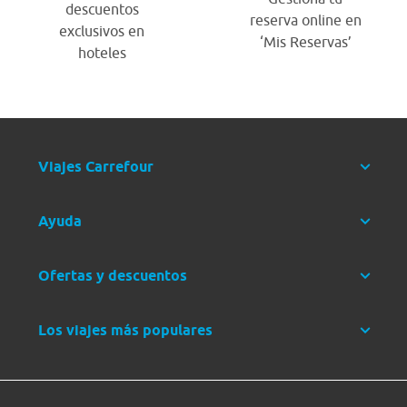
descuentos
reserva online en
exclusivos en
‘Mis Reservas’
hoteles
Viajes Carrefour
Ayuda
Ofertas y descuentos
Los viajes más populares