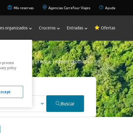
Mis reservas
Agencias Carrefour Viajes
Ayuda
jes organizados
Cruceros
Entradas
Ofertas
nau
a los mejores precios. Hoteles céntricos o los
o process
vacy policy
jor precio.
Accept
ultos
Buscar