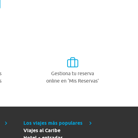
s
Gestiona tu reserva
s
online en ‘Mis Reservas’
Los viajes más populares
Viajes al Caribe
Hotel + entradas