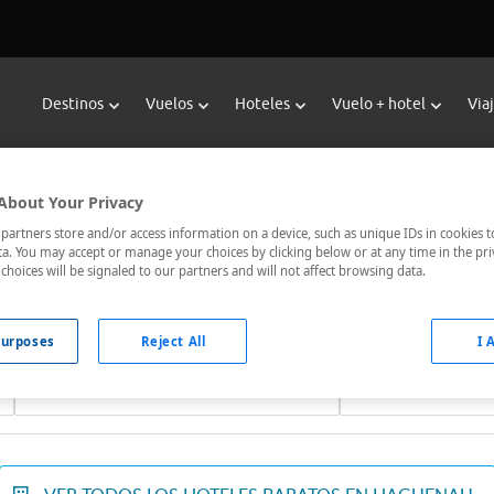
Destinos
Vuelos
Hoteles
Vuelo + hotel
Via
Reservar Hoteles en Haguenau
About Your Privacy
oteles de Viajes Carrefour te ofrece
hoteles baratos en Hague
artners store and/or access information on a device, such as unique IDs in cookies t
a. You may accept or manage your choices by clicking below or at any time in the pri
nicados, el hotel que busques nosotros te lo encontramos al me
choices will be signaled to our partners and will not affect browsing data.
urposes
Reject All
I 
Fechas *
Ocupación *
06/08/2026 - 07/08/2026
1 habitación, 2 ad