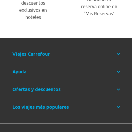
descuentos
reserva online en
exclusivos en
‘Mis Reservas’
hoteles
Viajes Carrefour
Ayuda
Ofertas y descuentos
Los viajes más populares