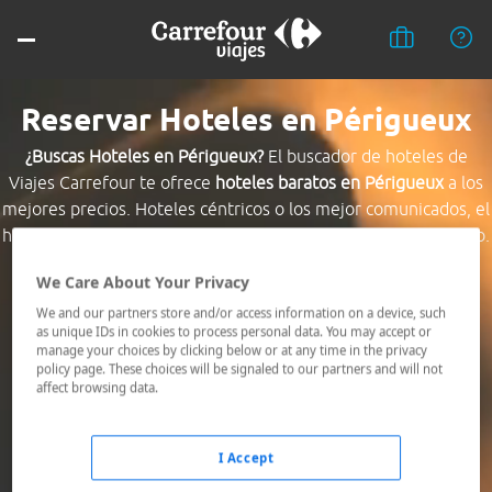
Reservar Hoteles en Périgueux
¿Buscas Hoteles en Périgueux?
El buscador de hoteles de
Viajes Carrefour te ofrece
hoteles baratos en Périgueux
a los
mejores precios. Hoteles céntricos o los mejor comunicados, el
hotel que busques nosotros te lo encontramos al mejor precio.
We Care About Your Privacy
Destino *
We and our partners store and/or access information on a device, such
as unique IDs in cookies to process personal data. You may accept or
manage your choices by clicking below or at any time in the privacy
Fechas *
policy page. These choices will be signaled to our partners and will not
07/08/2026 - 08/08/2026
affect browsing data.
Ocupación *
1 habitación, 2 adultos
I Accept