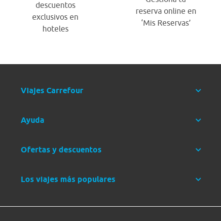
descuentos
reserva online en
exclusivos en
‘Mis Reservas’
hoteles
Viajes Carrefour
Ayuda
Ofertas y descuentos
Los viajes más populares