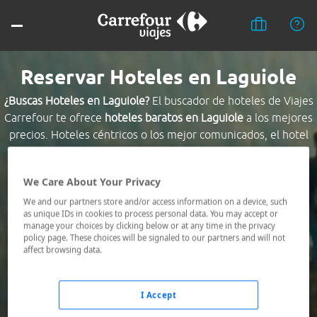
Reservar Hoteles en Laguiole
¿Buscas Hoteles en Laguiole?
El buscador de hoteles de Viajes
Carrefour te ofrece
hoteles baratos en Laguiole
a los mejores
precios. Hoteles céntricos o los mejor comunicados, el hotel
que busques nosotros te lo encontramos al mejor precio.
We Care About Your Privacy
Destino *
We and our partners store and/or access information on a device, such
as unique IDs in cookies to process personal data. You may accept or
manage your choices by clicking below or at any time in the privacy
Fechas *
policy page. These choices will be signaled to our partners and will not
09/08/2026 - 10/08/2026
affect browsing data.
Ocupación *
1 habitación, 2 adultos
I Accept