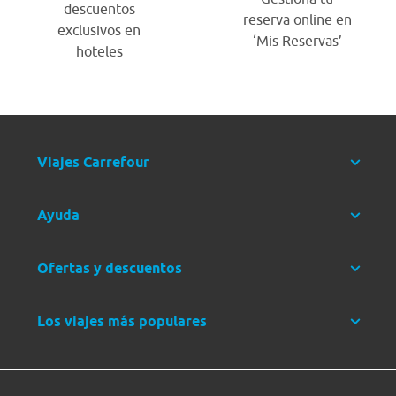
descuentos
reserva online en
exclusivos en
‘Mis Reservas’
hoteles
Viajes Carrefour
Ayuda
Ofertas y descuentos
Los viajes más populares