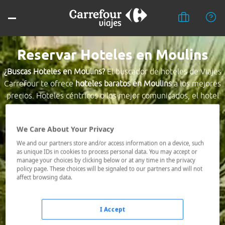
Reservar Hoteles en Moulins
¿Buscas Hoteles en Moulins?
El buscador de hoteles de Viajes
Carrefour te ofrece
hoteles baratos en Moulins
a los mejores
precios. Hoteles céntricos o los mejor comunicados, el hotel
que busques nosotros te lo encontramos al mejor precio.
We Care About Your Privacy
Destino *
We and our partners store and/or access information on a device, such
as unique IDs in cookies to process personal data. You may accept or
manage your choices by clicking below or at any time in the privacy
Fechas *
policy page. These choices will be signaled to our partners and will not
07/08/2026 - 08/08/2026
affect browsing data.
Ocupación *
1 habitación, 2 adultos
I Accept