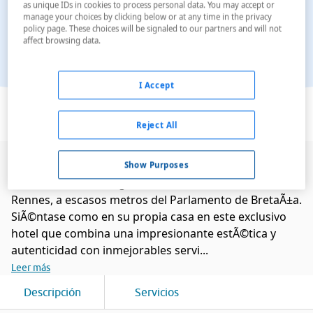
as unique IDs in cookies to process personal data. You may accept or
manage your choices by clicking below or at any time in the privacy
policy page. These choices will be signaled to our partners and will not
affect browsing data.
I Accept
Ver en el mapa
Reject All
El moderno y sofisticado Balthazar Hotel and Spa
Show Purposes
ofrece una estratÃ©gica ubicaciÃ³n en el centro de
Rennes, a escasos metros del Parlamento de BretaÃ±a.
SiÃ©ntase como en su propia casa en este exclusivo
hotel que combina una impresionante estÃ©tica y
autenticidad con inmejorables servi...
Leer más
Descripción
Servicios