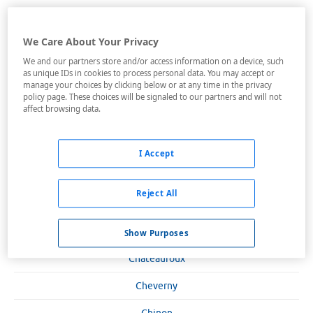
Amilly
Augerville-La-Rivière
We Care About Your Privacy
We and our partners store and/or access information on a device, such
Azay-Le-Rideau
as unique IDs in cookies to process personal data. You may accept or
manage your choices by clicking below or at any time in the privacy
Beaugency
policy page. These choices will be signaled to our partners and will not
affect browsing data.
Blois
Bourges
I Accept
Chambray-Les-Tours
Reject All
Chartres
Châteaudun
Show Purposes
Châteauroux
Cheverny