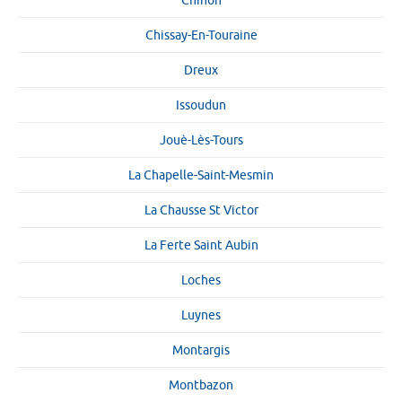
Chinon
Chissay-En-Touraine
Dreux
Issoudun
Jouè-Lès-Tours
La Chapelle-Saint-Mesmin
La Chausse St Victor
La Ferte Saint Aubin
Loches
Luynes
Montargis
Montbazon