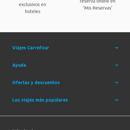
reserva online en
exclusivos en
‘Mis Reservas’
hoteles
Viajes Carrefour
Ayuda
Ofertas y descuentos
Los viajes más populares