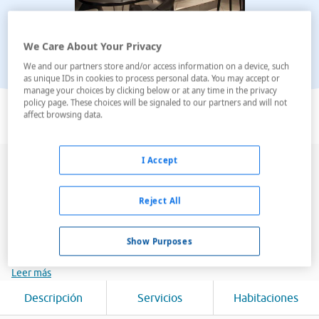
We Care About Your Privacy
We and our partners store and/or access information on a device, such
as unique IDs in cookies to process personal data. You may accept or
manage your choices by clicking below or at any time in the privacy
Ver en el mapa
policy page. These choices will be signaled to our partners and will not
affect browsing data.
I Accept
Este hotel está situado en el distrito 16 de París, a 700
m del Arco del Triunfo. Ofrece habitaciones con baño,
Reject All
un bar y una recepción 24 horas. Conexión inalámbrica
a internet gratuita disponible en todo el hotel. Las
habitaciones del Hotel Angleterre Etoile están
Show Purposes
insonorizadas y disp...
Leer más
Descripción
Servicios
Habitaciones