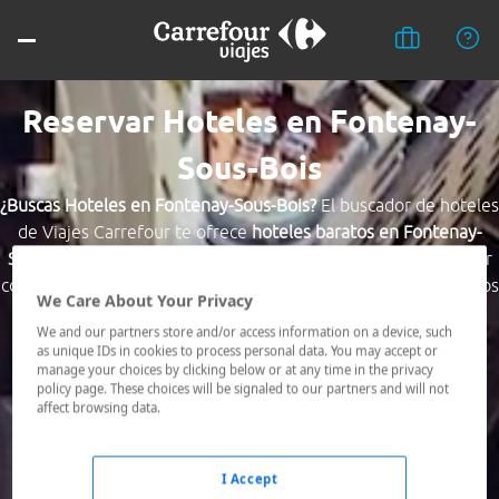
Reservar Hoteles en Fontenay-
Sous-Bois
¿Buscas Hoteles en Fontenay-Sous-Bois?
El buscador de hoteles
de Viajes Carrefour te ofrece
hoteles baratos en Fontenay-
Sous-Bois
a los mejores precios. Hoteles céntricos o los mejor
comunicados, el hotel que busques nosotros te lo encontramos
We Care About Your Privacy
al mejor precio.
We and our partners store and/or access information on a device, such
as unique IDs in cookies to process personal data. You may accept or
Destino *
manage your choices by clicking below or at any time in the privacy
policy page. These choices will be signaled to our partners and will not
affect browsing data.
Fechas *
08/08/2026 - 09/08/2026
I Accept