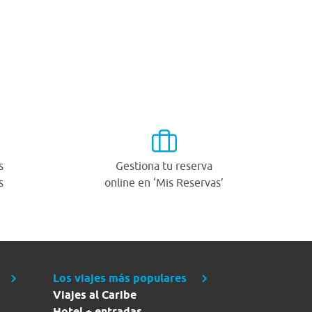
s
Gestiona tu reserva
s
online en ‘Mis Reservas’
Los viajes más populares
Viajes al Caribe
Hotel + entradas