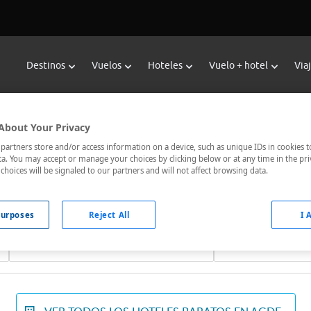
Destinos
Vuelos
Hoteles
Vuelo + hotel
Via
Reservar Hoteles en Agde
About Your Privacy
les de Viajes Carrefour te ofrece
hoteles baratos en Agde
a los
artners store and/or access information on a device, such as unique IDs in cookies t
a. You may accept or manage your choices by clicking below or at any time in the pri
ados, el hotel que busques nosotros te lo encontramos al mejor
choices will be signaled to our partners and will not affect browsing data.
urposes
Reject All
I 
Fechas *
Ocupación *
07/08/2026 - 08/08/2026
1 habitación, 2 ad